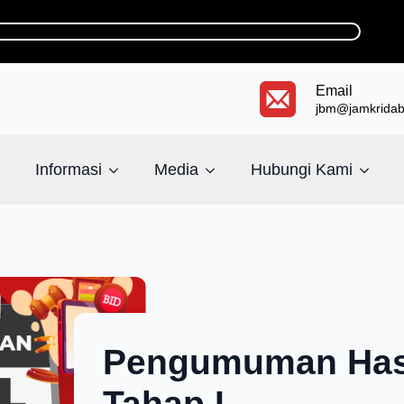
Email
jbm@jamkridaba
Informasi
Media
Hubungi Kami
Pengumuman Hasi
Tahap I