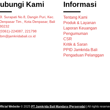
ubungi Kami
Informasi
Jl. Surapati No.8, Dangin Puri, Kec.
Tentang Kami
Denpasar Tim., Kota Denpasar, Bali
Produk & Layanan
80232
Laporan Keuangan
(0361)-224087, 221798
Pengumuman
jbm@jamkridabali.co.id
CSR
Kritik & Saran
PPID Jamkrida Bali
Pengaduan Pelanggan
fficial Website
© 2025
PT Jamkrida Bali Mandara (Perseroda)
| All rights reserve