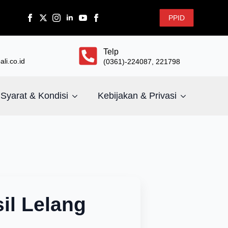
PPID
Telp
li.co.id
(0361)-224087, 221798
Syarat & Kondisi
Kebijakan & Privasi
l Lelang