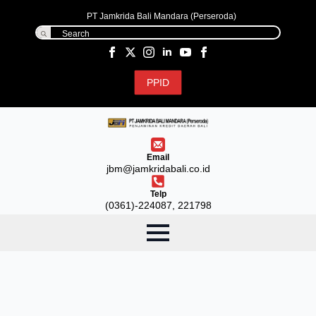
PT Jamkrida Bali Mandara (Perseroda)
Search
for:
PPID
Email
jbm@jamkridabali.co.id
Telp
(0361)-224087, 221798