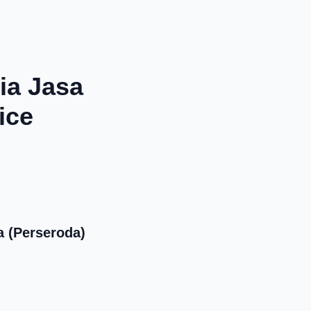
a Jasa
ice
a (Perseroda)