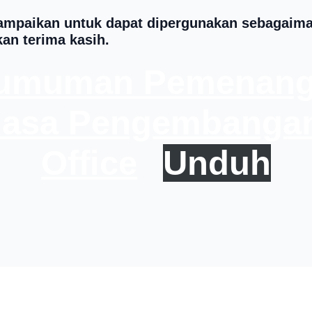
mpaikan untuk dapat dipergunakan sebagaiman
an terima kasih.
gumuman Pemenang 
Jasa Pengembangan
Office
Unduh