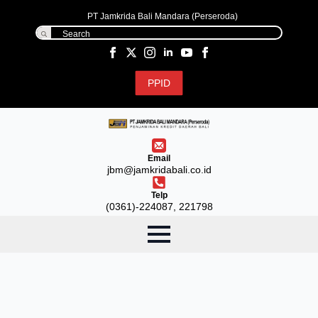
PT Jamkrida Bali Mandara (Perseroda)
Search
for:
PPID
Email
jbm@jamkridabali.co.id
Telp
(0361)-224087, 221798